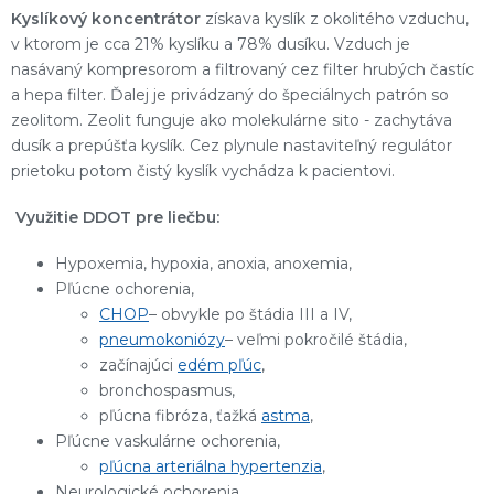
Kyslíkový koncentrátor
získava kyslík z okolitého vzduchu,
v ktorom je cca 21% kyslíku a 78% dusíku. Vzduch je
nasávaný kompresorom a filtrovaný cez filter hrubých častíc
a hepa filter. Ďalej je privádzaný do špeciálnych patrón so
zeolitom. Zeolit funguje ako molekulárne sito - zachytáva
dusík a prepúšťa kyslík. Cez plynule nastaviteľný regulátor
prietoku potom čistý kyslík vychádza k pacientovi.
Využitie DDOT pre liečbu:
Hypoxemia, hypoxia, anoxia, anoxemia,
Pľúcne ochorenia,
CHOP
– obvykle po štádia III a IV,
pneumokoniózy
– veľmi pokročilé štádia,
začínajúci
edém pľúc
,
bronchospasmus,
pľúcna fibróza, ťažká
astma
,
Pľúcne vaskulárne ochorenia,
pľúcna arteriálna hypertenzia
,
Neurologické ochorenia,