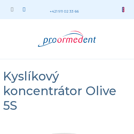
Prejsť
na
NÁKUP
+421 911 02 33 66
obsah
KOŠÍK
Kyslíkový
koncentrátor Olive
5S