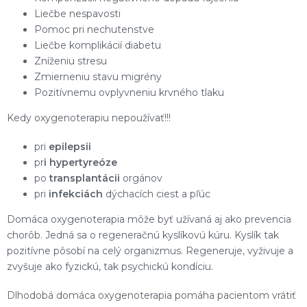
Liečbe nespavosti
Pomoc pri nechutenstve
Liečbe komplikácií diabetu
Zníženiu stresu
Zmierneniu stavu migrény
Pozitívnemu ovplyvneniu krvného tlaku
Kedy oxygenoterapiu nepoužívať!!!
pri
epilepsii
pr
i hypertyreóze
po
transplantácii
orgánov
pri
infekciách
dýchacích ciest a pľúc
Domáca oxygenoterapia môže byť užívaná aj ako prevencia
chorôb. Jedná sa o regeneračnú kyslíkovú kúru. Kyslík tak
pozitívne pôsobí na celý organizmus. Regeneruje, vyživuje a
zvyšuje ako fyzickú, tak psychickú kondíciu.
Dlhodobá domáca oxygenoterapia pomáha pacientom vrátiť