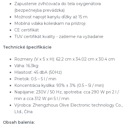
Zapustenie zvlhčovača do tela oxygenátora
(bezpečnejšia prevádzka)
Možnosť napojiť kanylu dĺžky až 15 m.
Mobilná vďaka kolieskam na prístroji
CE certifikát
TUV certifikát kvality - zašleme na vyžiadanie
Technické špecifikácie
Rozmery (V x Š x H): 62.2 cm x 34.02 cm x 30.4 cm
Váha: 16.3kg
Hlasitosť: 45 dbA (50Hz)
Prietok: 0.5 – 5 l / min
Koncentrácia kyslíka: 93% ± 3% (0.5 – 5l / min)
Napájanie: 230V / 50 Hz, spotreba: cca 290 W pri 2 l /
min a cca 312 W pri 5 l / min
Výrobca: Zhengzhous Olive Electronic technology Co.,
Ltd., Čína
Obsah balenia: