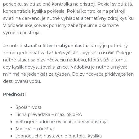
poriadku, svieti zelená kontrolka na prístroji. Pokiaľ svieti žltá,
koncentrácia kyslíka poklesla. Pokiaľ kontrolka na prístroji
svieti na červeno, je nutné vyhľadať alternatívny zdroj kyslíku.
V prípade akejkoľvek poruchy zabezpečíme okamžite
výmenu prístroja.
Je nutné
starať o filter hrubých častíc
, ktorý je potrebný
zhruba jedenkrát za týždeň vyčistiť – vyprať a usušiť. Ďalej je
nutné starať sa o zvlhčovaciu nádobku, ktorá slúži k tomu,
aby kyslík nevysušoval sliznice. Nádobku je nutné umývať
minimálne jedenkrát za týždeň. Do zvlhčovača pridávajte len
destilovanú vodu.
Prednosti
Spoľahlivosť
Tichá prevádzka – max. 45 dBA
Veľmi jednoduché ovládacie prvky prístroja
Minimálna údržba
Jednoduché nastavenie prietoku kyslíka