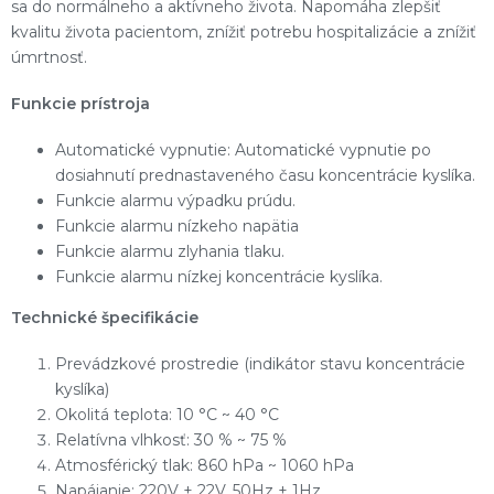
sa do normálneho a aktívneho života. Napomáha zlepšiť
kvalitu života pacientom, znížiť potrebu hospitalizácie a znížiť
úmrtnosť.
Funkcie prístroja
Automatické vypnutie: Automatické vypnutie po
dosiahnutí prednastaveného času koncentrácie kyslíka.
Funkcie alarmu výpadku prúdu.
Funkcie alarmu nízkeho napätia
Funkcie alarmu zlyhania tlaku.
Funkcie alarmu nízkej koncentrácie kyslíka.
Technické špecifikácie
Prevádzkové prostredie (indikátor stavu koncentrácie
kyslíka)
Okolitá teplota: 10 °C ~ 40 °C
Relatívna vlhkosť: 30 % ~ 75 %
Atmosférický tlak: 860 hPa ~ 1060 hPa
Napájanie: 220V ± 22V, 50Hz ± 1Hz