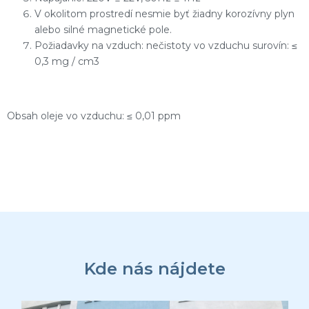
V okolitom prostredí nesmie byť žiadny korozívny plyn
alebo silné magnetické pole.
Požiadavky na vzduch: nečistoty vo vzduchu surovín: ≤
0,3 mg / cm3
Obsah oleje vo vzduchu: ≤ 0,01 ppm
Z
á
p
ä
Kde nás nájdete
t
i