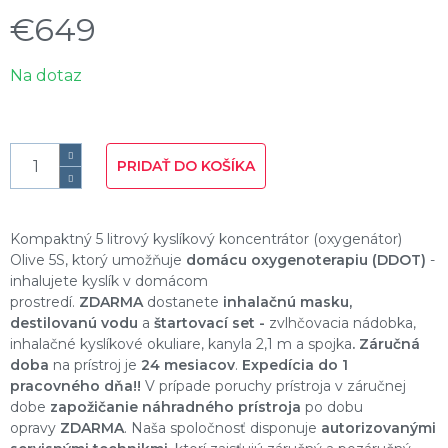
€649
Jednotková
Na dotaz
cena:
PRIDAŤ DO KOŠÍKA
Kompaktný 5 litrový kyslíkový koncentrátor (oxygenátor)
Olive 5S, ktorý umožňuje
domácu oxygenoterapiu (DDOT)
-
inhalujete kyslík v domácom
prostredí.
ZDARMA
dostanete
inhalačnú masku,
destilovanú vodu
a
štartovací set -
zvlhčovacia nádobka,
inhalačné kyslíkové okuliare, kanyla 2,1 m a spojka
. Záručná
doba
na prístroj je
24 mesiacov
.
Expedícia do 1
pracovného dňa!!
V prípade poruchy prístroja v záručnej
dobe
zapožičanie náhradného prístroja
po dobu
opravy
ZDARMA
. Naša spoločnosť disponuje
autorizovanými