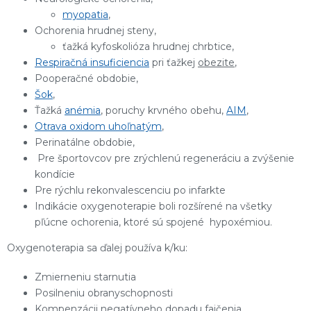
myopatia
,
Ochorenia hrudnej steny,
ťažká kyfoskolióza hrudnej chrbtice,
Respiračná insuficiencia
pri ťažkej
obezite
,
Pooperačné obdobie,
Šok
,
Ťažká
anémia
, poruchy krvného obehu,
AIM
,
Otrava oxidom uhoľnatým
,
Perinatálne obdobie,
Pre športovcov pre zrýchlenú regeneráciu a zvýšenie
kondície
Pre rýchlu rekonvalescenciu po infarkte
Indikácie oxygenoterapie boli rozšírené na všetky
pľúcne ochorenia, ktoré sú spojené hypoxémiou.
Oxygenoterapia sa ďalej používa k/ku:
Zmierneniu starnutia
Posilneniu obranyschopnosti
Kompenzácii negatívneho dopadu fajčenia