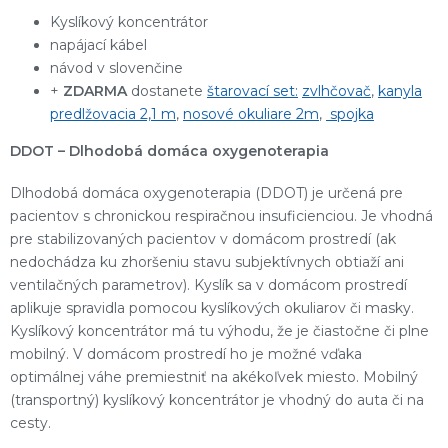
Kyslíkový koncentrátor
napájací kábel
návod v slovenčine
+
ZDARMA
dostanete
štarovací set:
zvlhčovač
,
kanyla
predlžovacia 2,1 m
,
nosové okuliare 2m
,
spojka
DDOT – Dlhodobá domáca oxygenoterapia
Dlhodobá domáca oxygenoterapia (DDOT) je určená pre
pacientov s chronickou respiračnou insuficienciou. Je vhodná
pre stabilizovaných pacientov v domácom prostredí (ak
nedochádza ku zhoršeniu stavu subjektívnych obtiaží ani
ventilačných parametrov). Kyslík sa v domácom prostredí
aplikuje spravidla pomocou kyslíkových okuliarov či masky.
Kyslíkový koncentrátor má tu výhodu, že je čiastočne či plne
mobilný. V domácom prostredí ho je možné vďaka
optimálnej váhe premiestniť na akékoľvek miesto. Mobilný
(transportný) kyslíkový koncentrátor je vhodný do auta či na
cesty.