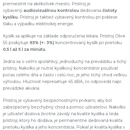
premiestniť na akékoľvek miesto. Prístroj je
vybavený
audiovizuálnou kontrolou
sledovania
čistoty
kyslíku.
Prístroj je taktiež vybavený kontrolou pri poklese
tlaku a výpadku elektrickej energie.
Kyslík sa aplikuje na základe odporučenia lekára. Prístroj Olive
5S poskytuje
93% (+- 3%)
koncentrovaný kyslík pri prietoku
0,5 l až 5 l za minútu
.
Jedná sa o veľmi spoľahlivý, jednoduchý na prevádzku a tichý
prístroj. Nakoľko je nutné kyslíkový koncentrátor používať
počas celého dňa a často i celú noc, je jeho tichý chod veľkou
výhodou. Hlučnosť nepresahuje 45 dBA, čo odpovedá napr.
prevádzke akvária.
Prístroj je vybavený bezpečnostnými prvkami, aby bol
zabezpečený bezchybný chod a pomoc užívateľovi. Nakoľko
je užívateľ doslova životne závislý na kvalite kyslíka a teda
prístroji, ktorý ho dodáva, je permanentne sledovaná kvalita
prietoku kyslíka a jeho koncentrácia. Pokiaľ je kvalita kyslíka v