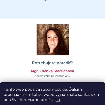
Potrebujete poradiť?
Mgr. Zdenka Staršichová
špecialistka na motodlahy
+421 911 023 366
Tento web používa súbory cookie. Ďalším
info@proormedent.sk
prechádzaním tohto webu vyjadrujete súhlas s ich
používaním. Viac informácií
tu
.