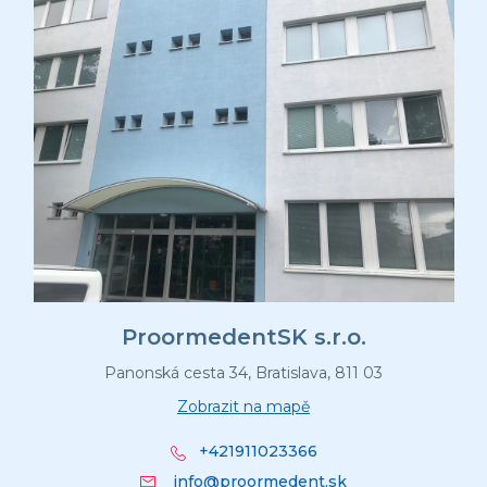
e
ProormedentSK s.r.o.
Panonská cesta 34, Bratislava, 811 03
Zobrazit na mapě
+421911023366
info@proormedent.sk