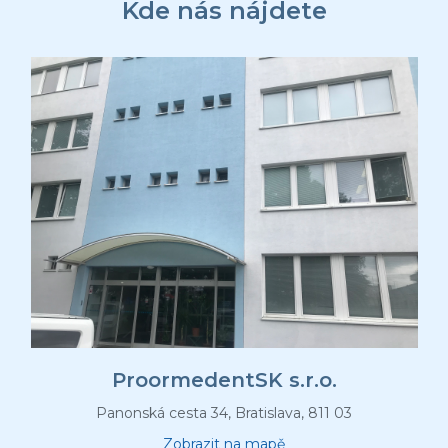
ä
Kde nás nájdete
t
i
e
ProormedentSK s.r.o.
Panonská cesta 34, Bratislava, 811 03
Zobrazit na mapě