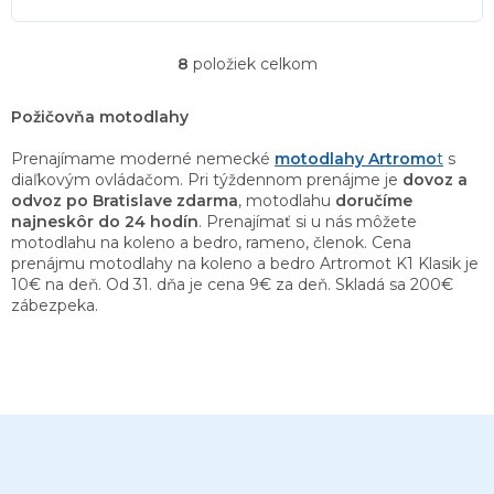
8
položiek celkom
O
v
l
Požičovňa motodlahy
á
d
Prenajímame moderné nemecké
motodlahy Artromo
t
s
a
diaľkovým ovládačom. Pri týždennom prenájme je
dovoz a
c
odvoz po Bratislave zdarma
, motodlahu
doručíme
i
najneskôr do 24 hodín
. Prenajímať si u nás môžete
e
motodlahu na koleno a bedro, rameno, členok. Cena
p
prenájmu motodlahy na koleno a bedro Artromot K1 Klasik je
r
10€ na deň. Od 31. dňa je cena 9€ za deň. Skladá sa 200€
v
zábezpeka.
k
y
v
ý
p
Z
i
á
s
u
p