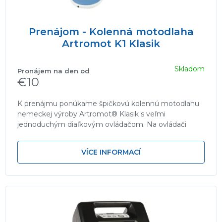
v
Prenájom - Kolenná motodlaha
Artromot K1 Klasik
Skladom
€10
K prenájmu ponúkame špičkovú kolennú motodlahu
nemeckej výroby Artromot® Klasik s veľmi
jednoduchým diaľkovým ovládačom. Na ovládači
pomocou otočných gombíkov nastavíte...
VÍCE INFORMACÍ