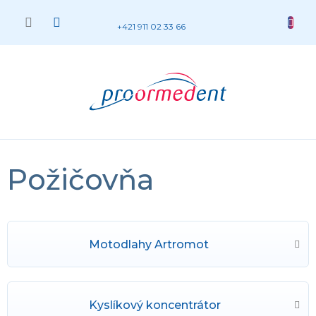
Prejsť
na
NÁKUP
+421 911 02 33 66
obsah
KOŠÍK
Požičovňa
Motodlahy Artromot
Kyslíkový koncentrátor