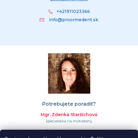
+421911023366
info@proormedent.sk
Potrebujete poradiť?
Mgr. Zdenka Staršichová
špecialistka na motodlahy
+421 911 023 366