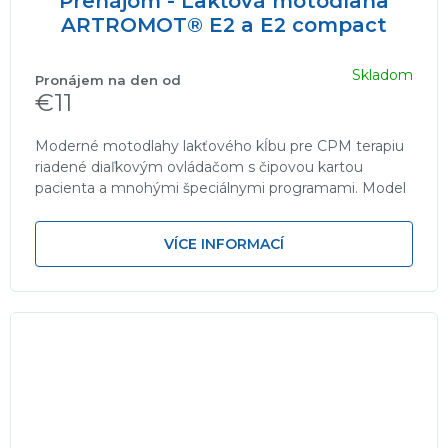
Prenájom - Lakťová motodlaha
ARTROMOT® E2 a E2 compact
Skladom
€11
Moderné motodlahy lakťového kĺbu pre CPM terapiu
riadené diaľkovým ovládačom s čipovou kartou
pacienta a mnohými špeciálnymi programami. Model
E2 - kreslo je súčasťou...
VÍCE INFORMACÍ