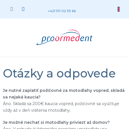
Prejsť
na
NÁKUP
+421 911 02 33 66
obsah
KOŠÍK
Otázky a odpovede
Je nutné zaplatiť požičovné za motodlahy vopred, skladá
sa nejaká kaucia?
Áno. Skladá sa 200€ kaucia vopred, požičovné sa vyúčtuje
vždy až v deň vrátenia motodlahy.
Je možné nechať si motodlahy priviezť až domov?