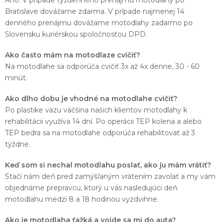
Áno. V prípade týždenného prenájmu motodlahy po
Bratislave dovážame zdarma. V prípade najmenej 14
denného prenájmu dovážame motodlahy zadarmo po
Slovensku kuriérskou spoločnosťou DPD.
Ako často mám na motodlaze cvičiť?
Na motodlahe sa odporúča cvičiť 3x až 4x denne, 30 - 60
minút.
Ako dlho dobu je vhodné na motodlahe cvičiť?
Po plastike väzu väčšina našich klientov motodlahy k
rehabilitácii využíva 14 dní. Po operácii TEP kolena a alebo
TEP bedra sa na motodlahe odporúča rehabilitovať až 3
týždne.
Keď som si nechal motodlahu poslať, ako ju mám vrátiť?
Stačí nám deň pred zamýšľaným vrátením zavolať a my vám
objednáme prepravcu, ktorý u vás nasledujúci deň
motodlahu medzi 8 a 18 hodinou vyzdvihne.
Ako je motodlaha ťažká a vojde sa mi do auta?