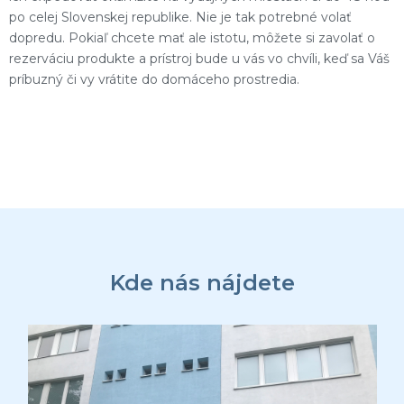
po celej Slovenskej republike. Nie je tak potrebné volať
dopredu. Pokiaľ chcete mať ale istotu, môžete si zavolať o
rezerváciu produkte a prístroj bude u vás vo chvíli, keď sa Váš
príbuzný či vy vrátite do domáceho prostredia.
Z
á
p
ä
Kde nás nájdete
t
i
e