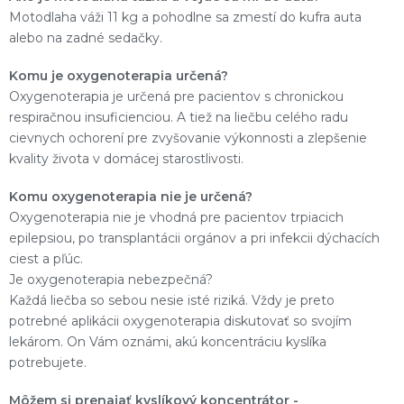
Motodlaha váži 11 kg a pohodlne sa zmestí do kufra auta
alebo na zadné sedačky.
Komu je oxygenoterapia určená?
Oxygenoterapia je určená pre pacientov s chronickou
respiračnou insuficienciou. A tiež na liečbu celého radu
cievnych ochorení pre zvyšovanie výkonnosti a zlepšenie
kvality života v domácej starostlivosti.
Komu oxygenoterapia nie je určená?
Oxygenoterapia nie je vhodná pre pacientov trpiacich
epilepsiou, po transplantácii orgánov a pri infekcii dýchacích
ciest a pľúc.
Je oxygenoterapia nebezpečná?
Každá liečba so sebou nesie isté riziká. Vždy je preto
potrebné aplikácii oxygenoterapia diskutovať so svojím
lekárom. On Vám oznámi, akú koncentráciu kyslíka
potrebujete.
Môžem si prenajať kyslíkový koncentrátor -