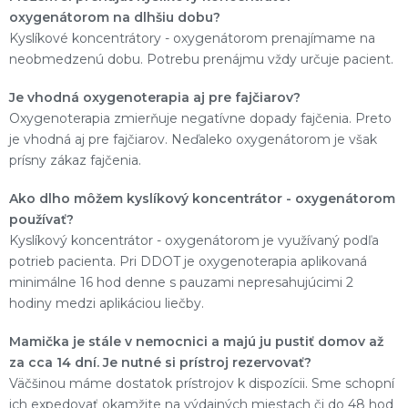
oxygenátorom na dlhšiu dobu?
Kyslíkové koncentrátory - oxygenátorom prenajímame na
neobmedzenú dobu. Potrebu prenájmu vždy určuje pacient.
Je vhodná oxygenoterapia aj pre fajčiarov?
Oxygenoterapia zmierňuje negatívne dopady fajčenia. Preto
je vhodná aj pre fajčiarov. Neďaleko oxygenátorom je však
prísny zákaz fajčenia.
Ako dlho môžem kyslíkový koncentrátor - oxygenátorom
používať?
Kyslíkový koncentrátor - oxygenátorom je využívaný podľa
potrieb pacienta. Pri DDOT je oxygenoterapia aplikovaná
minimálne 16 hod denne s pauzami nepresahujúcimi 2
hodiny medzi aplikáciou liečby.
Mamička je stále v nemocnici a majú ju pustiť domov až
za cca 14 dní. Je nutné si prístroj rezervovať?
Väčšinou máme dostatok prístrojov k dispozícii. Sme schopní
ich expedovať okamžite na výdajných miestach či do 48 hod