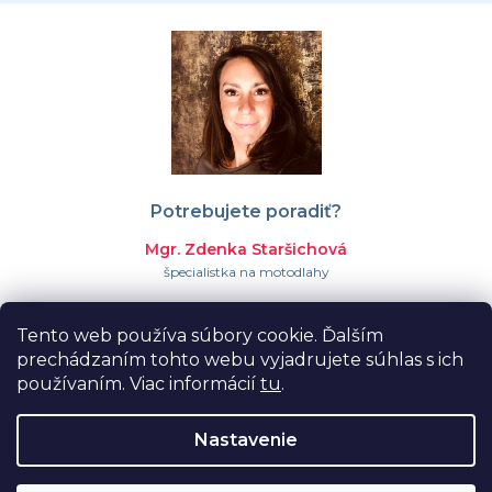
Potrebujete poradiť?
Mgr. Zdenka Staršichová
špecialistka na motodlahy
+421 911 023 366
Tento web používa súbory cookie. Ďalším
info@proormedent.sk
prechádzaním tohto webu vyjadrujete súhlas s ich
používaním. Viac informácií
tu
.
Nastavenie
Vytvoril Shoptet