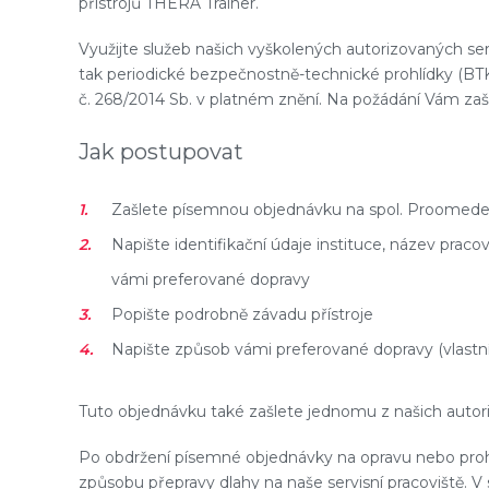
přístrojů THERA Trainer.
Využijte služeb našich vyškolených autorizovaných serv
tak periodické bezpečnostně-technické prohlídky (BTK
č. 268/2014 Sb. v platném znění. Na požádání Vám zašle
Jak postupovat
Zašlete písemnou objednávku na spol. Proomedent
Napište identifikační údaje instituce, název pracov
vámi preferované dopravy
Popište podrobně závadu přístroje
Napište způsob vámi preferované dopravy (vlastní
Tuto objednávku také zašlete jednomu z našich autorizo
Po obdržení písemné objednávky na opravu nebo pro
způsobu přepravy dlahy na naše servisní pracoviště. V