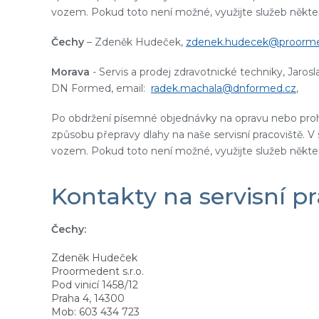
vozem. Pokud toto není možné, využijte služeb někter
Čechy
– Zdeněk Hudeček,
zdenek.hudecek@proorme
Morava
- Servis a prodej zdravotnické techniky, Jaros
DN Formed, email:
radek.machala@dnformed.cz
,
Po obdržení písemné objednávky na opravu nebo pro
způsobu přepravy dlahy na naše servisní pracoviště. V
vozem. Pokud toto není možné, využijte služeb někter
Kontakty na servisní pr
Čechy:
Zdeněk Hudeček
Proormedent s.r.o.
Pod vinicí 1458/12
Praha 4, 14300
Mob: 603 434 723