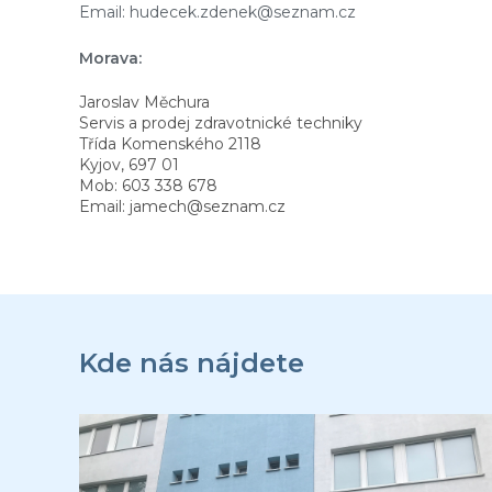
Email: hudecek.zdenek@seznam.cz
Morava:
Jaroslav Měchura
Servis a prodej zdravotnické techniky
Třída Komenského 2118
Kyjov, 697 01
Mob: 603 338 678
Email: jamech@seznam.cz
Z
á
p
Kde nás nájdete
ä
t
i
e