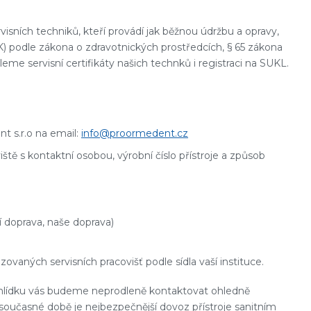
isních techniků, kteří provádí jak běžnou údržbu a opravy,
) podle zákona o zdravotnických prostředcích, § 65 zákona
me servisní certifikáty našich technků i registraci na SUKL.
 s.r.o na email:
info@proormedent.cz
iště s kontaktní osobou, výrobní číslo přístroje a způsob
 doprava, naše doprava)
vaných servisních pracovišť podle sídla vaší instituce.
hlídku vás budeme neprodleně kontaktovat ohledně
 současné době je nejbezpečnější dovoz přístroje sanitním