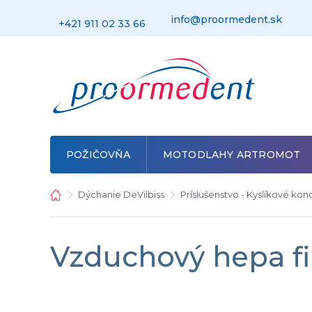
Prejsť
na
info@proormedent.sk
+421 911 02 33 66
obsah
POŽIČOVŇA
MOTODLAHY ARTROMOT
Domov
Dýchanie DeVilbiss
Príslušenstvo - Kyslíkové kon
Vzduchový hepa fi