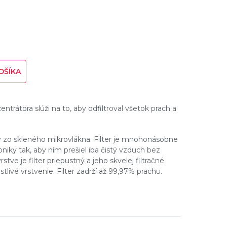
OŠÍKA
ntrátora slúži na to, aby odfiltroval všetok prach a
ný zo skleného mikrovlákna. Filter je mnohonásobne
iky tak, aby ním prešiel iba čistý vzduch bez
stve je filter priepustný a jeho skvelej filtračné
stlivé vrstvenie. Filter zadrží až 99,97% prachu.