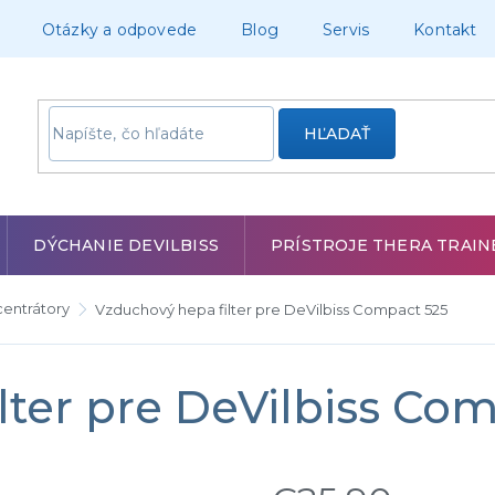
Otázky a odpovede
Blog
Servis
Kontakt
HĽADAŤ
DÝCHANIE DEVILBISS
PRÍSTROJE THERA TRAIN
centrátory
Vzduchový hepa filter pre DeVilbiss Compact 525
lter pre DeVilbiss Co