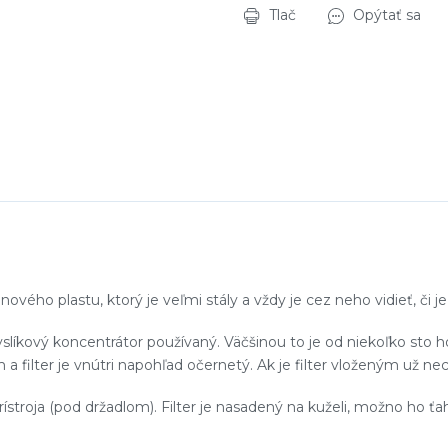
Tlač
Opýtať sa
nového plastu, ktorý je veľmi stály a vždy je cez neho vidieť, či j
kyslíkový koncentrátor používaný. Väčšinou to je od niekoľko sto hod
 filter je vnútri napohľad očernetý. Ak je filter vloženým už nec
rístroja (pod držadlom). Filter je nasadený na kuželi, možno ho ť