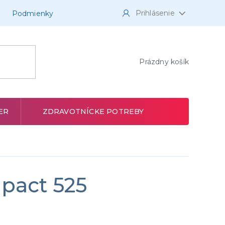
Prihlásenie
Podmienky
NÁKUPNÝ
Prázdny košík
KOŠÍK
ER
ZDRAVOTNÍCKE POTREBY
mpact 525