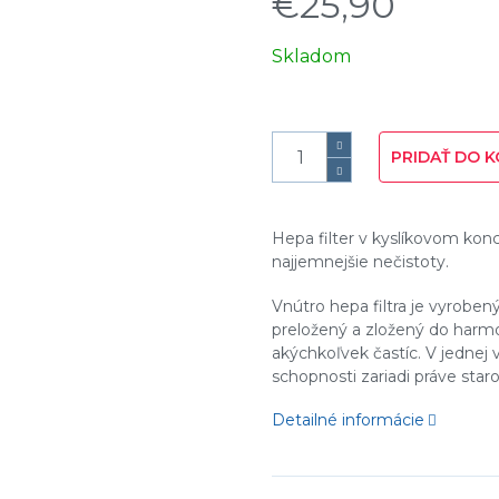
€25,90
Jednotková
Skladom
cena:
PRIDAŤ DO K
Hepa filter v kyslíkovom konce
najjemnejšie nečistoty.
Vnútro hepa filtra je vyrobe
preložený a zložený do harmon
akýchkoľvek častíc. V jednej vr
schopnosti zariadi práve staro
Detailné informácie