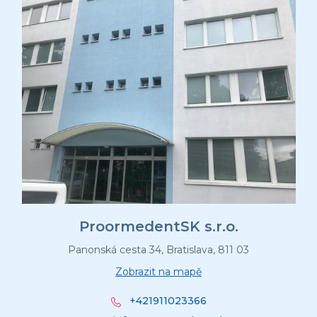
e
ProormedentSK s.r.o.
Panonská cesta 34, Bratislava, 811 03
Zobrazit na mapě
+421911023366