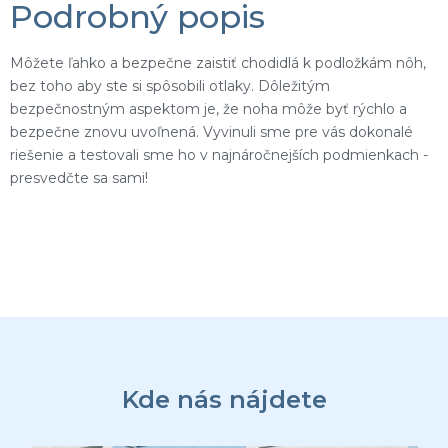
Podrobný popis
Môžete ľahko a bezpečne zaistiť chodidlá k podložkám nôh,
bez toho aby ste si spôsobili otlaky. Dôležitým
bezpečnostným aspektom je, že noha môže byť rýchlo a
bezpečne znovu uvoľnená. Vyvinuli sme pre vás dokonalé
riešenie a testovali sme ho v najnáročnejších podmienkach -
presvedčte sa sami!
Z
á
p
ä
Kde nás nájdete
t
i