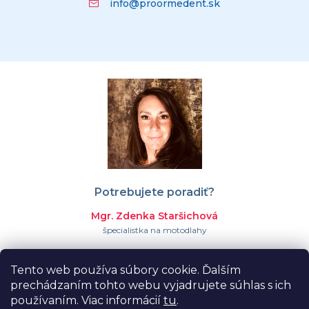
info@proormedent.sk
Potrebujete poradiť?
Mgr. Zdenka Staršichová
špecialistka na motodlahy
+421 911 023 366
Tento web používa súbory cookie. Ďalším
info@proormedent.sk
prechádzaním tohto webu vyjadrujete súhlas s ich
používaním. Viac informácií
tu
.