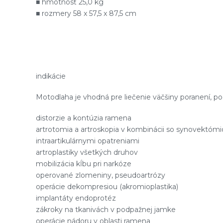
■ hmotnosť 25,0 kg
■ rozmery 58 x 57,5 ​​x 87,5 cm
indikácie
Motodlaha je vhodná pre liečenie väčšiny poranení, p
distorzie a kontúzia ramena
artrotomia a artroskopia v kombinácii so synovektómio
intraartikulárnymi opatreniami
artroplastiky všetkých druhov
mobilizácia kĺbu pri narkóze
operované zlomeniny, pseudoartrózy
operácie dekompresiou (akromioplastika)
implantáty endoprotéz
zákroky na tkanivách v podpažnej jamke
operácie nádoru v oblasti ramena