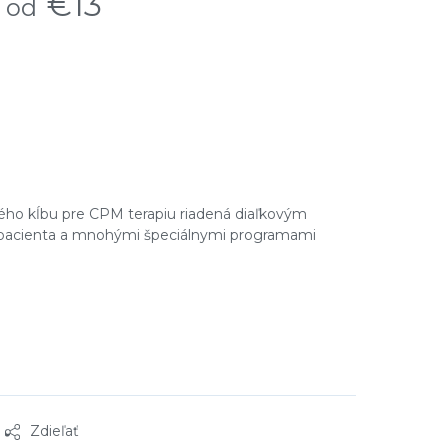
€13
o kĺbu pre CPM terapiu riadená diaľkovým
 pacienta a mnohými špeciálnymi programami
Zdieľať