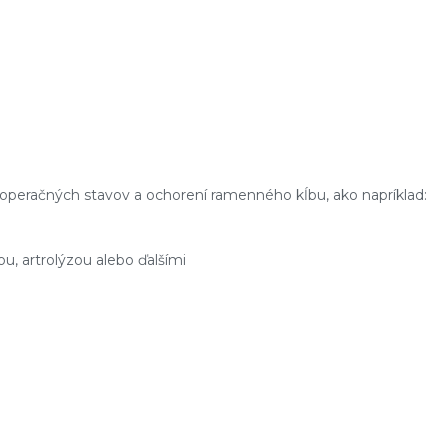
ooperačných stavov a ochorení ramenného kĺbu, ako napríklad:
u, artrolýzou alebo ďalšími