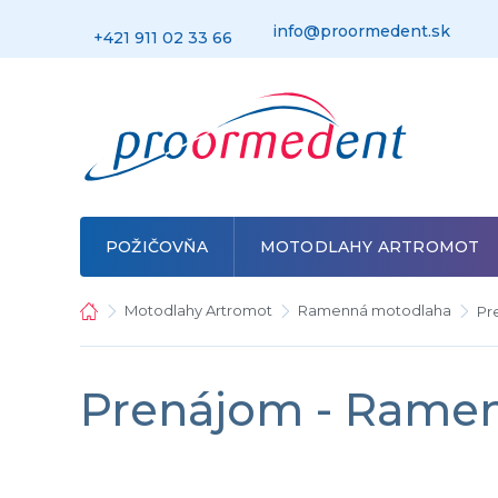
Prejsť
na
info@proormedent.sk
+421 911 02 33 66
obsah
POŽIČOVŇA
MOTODLAHY ARTROMOT
Domov
Motodlahy Artromot
Ramenná motodlaha
Pr
Prenájom - Rame