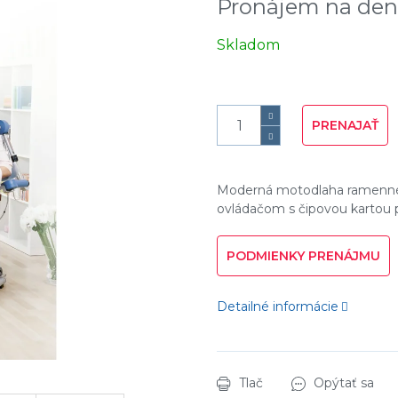
Jednotková
Skladom
cena:
PRENAJAŤ
Moderná motodlaha ramennéh
ovládačom s čipovou kartou
PODMIENKY PRENÁJMU
Detailné informácie
Tlač
Opýtať sa