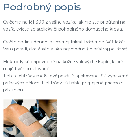
Podrobný popis
Cvičenie na RT 300 z vášho vozíka, ak nie ste pripútaní na
vozík, cvičte zo stoličky či pohodlného domáceho kresla.
Cvičte hodinu denne, najmenej trikrát týždenne. Váš lekár
Vám poradí, ako často a ako najvhodnejšie prístroj používať.
Elektródy sú pripevnené na kožu svalových skupín, ktoré
majú byť stimulované.
Tieto elektródy môžu byť použité opakovane. Sú vybavené
priľnavým gélom. Elektródy sú káble prepojené priamo s
prístrojom.