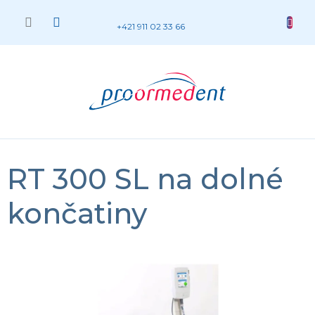
Prejsť
na
NÁKUP
+421 911 02 33 66
obsah
KOŠÍK
RT 300 SL na dolné
končatiny