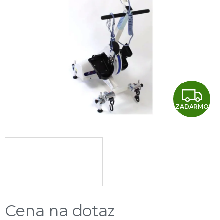
Z
ZADARMO
A
D
A
R
M
Cena na dotaz
O