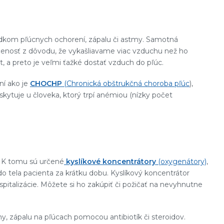
edkom pľúcnych ochorení, zápalu či astmy. Samotná
ičenosť z dôvodu, že vykašliavame viac vzduchu než ho
 a preto je veľmi ťažké dostať vzduch do pľúc.
ní ako je
CHOCHP
(Chronická obštrukčná choroba pľúc
),
kytuje u človeka, ktorý trpí anémiou (nízky počet
ka. K tomu sú určené
kyslíkové koncentrátory
(oxygenátory)
,
o tela pacienta za krátku dobu. Kyslíkový koncentrátor
italizácie. Môžete si ho zakúpiť či požičať na nevyhnutne
my, zápalu na pľúcach pomocou antibiotík či steroidov.