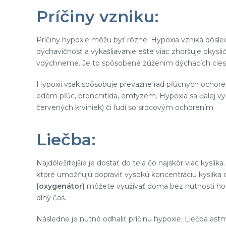
Príčiny vzniku:
Príčiny hypoxie môžu byť rôzne. Hypoxia vzniká dôsl
dýchavičnosť a vykašliavanie ešte viac zhoršuje okysl
vdýchneme. Je to spôsobené zúžením dýchacích ciest,
Hypoxii však spôsobuje prevažne rad pľúcnych ochore
edém pľúc, bronchitída, emfyzém. Hypoxia sa ďalej vys
červených krviniek) či ľudí so srdcovým ochorením.
Liečba:
Najdôležitejšie je dostať do tela čo najskôr viac kyslí
ktoré umožňujú dopraviť vysokú koncentráciu kyslíka d
(oxygenátor)
môžete využívať doma bez nutnosti hosp
dlhý čas.
Následne je nutné odhaliť príčinu hypoxie. Liečba ast