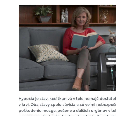
Hypoxia je stav, keď tkanivá v tele nemajú dostato
v krvi. Oba stavy spolu súvisia a sú veľmi nebezp
poškodeniu mozgu, pečene a ďalších orgánov v tel