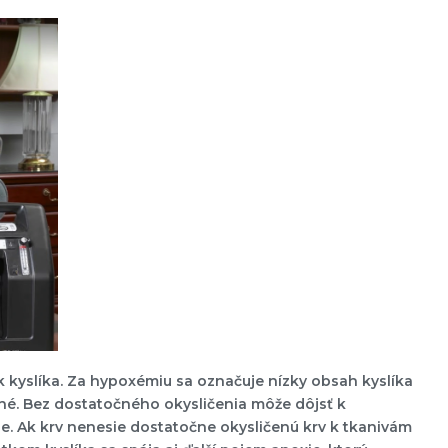
k kyslíka. Za hypoxémiu sa označuje nízky obsah kyslíka
ečné. Bez dostatočného okysličenia môže dôjsť k
e. Ak krv nenesie dostatočne okysličenú krv k tkanivám