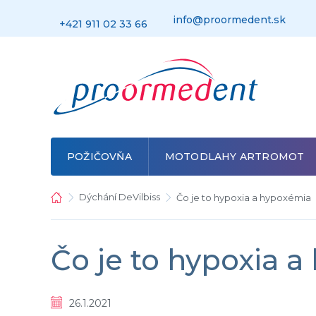
Prejsť
na
info@proormedent.sk
+421 911 02 33 66
obsah
POŽIČOVŇA
MOTODLAHY ARTROMOT
Domov
Dýchání DeVilbiss
Čo je to hypoxia a hypoxémia
Čo je to hypoxia 
26.1.2021