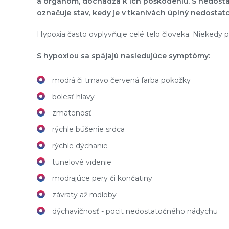
a orgánom, dochádza k ich poškodeniu. S nedostatk
označuje stav, kedy je v tkanivách úplný nedostato
Hypoxia často ovplyvňuje celé telo človeka. Niekedy po
S hypoxiou sa spájajú nasledujúce symptómy:
modrá či tmavo červená farba pokožky
bolesť hlavy
zmätenosť
rýchle búšenie srdca
rýchle dýchanie
tunelové videnie
modrajúce pery či končatiny
závraty až mdloby
dýchavičnosť - pocit nedostatočného nádychu