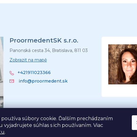
ProormedentSK s.r.o.
Panonská cesta 34, Bratislava, 811 03
Zobrazit na mapě
+421911023366
info@proormedent.sk
 používa súbory cookie. Ďalším prechádzaním
 vyjadrujete súhlas s ich používaním. Viac
tu
.