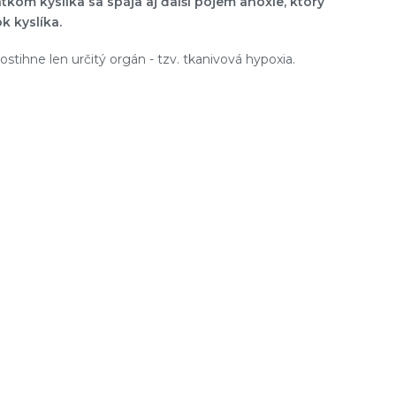
om kyslíka sa spája aj ďalší pojem anoxie, ktorý
k kyslíka.
stihne len určitý orgán - tzv. tkanivová hypoxia.