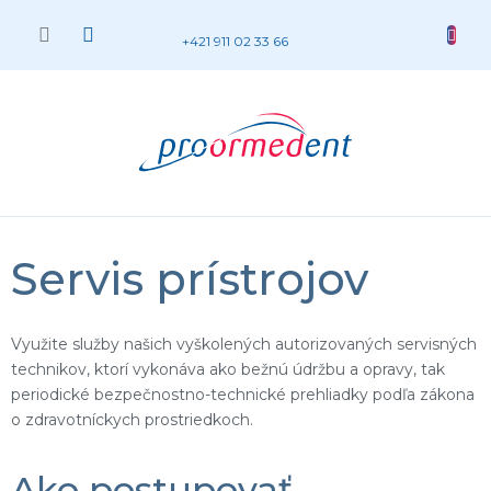
Prejsť
na
NÁKUP
+421 911 02 33 66
obsah
KOŠÍK
Servis prístrojov
Využite služby našich vyškolených autorizovaných servisných
technikov, ktorí vykonáva ako bežnú údržbu a opravy, tak
periodické bezpečnostno-technické prehliadky podľa zákona
o zdravotníckych prostriedkoch.
Ako postupovať