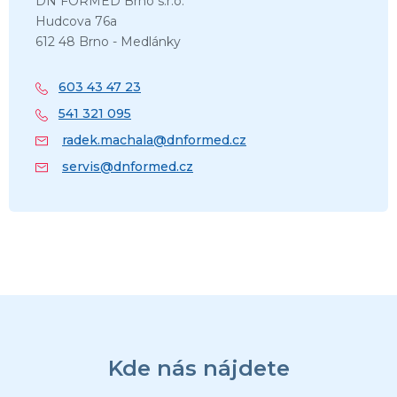
DN FORMED Brno s.r.o.
Hudcova 76a
612 48 Brno - Medlánky
603 43 47 23
541 321 095
radek.machala@dnformed.cz
servis@dnformed.cz
Z
á
p
ä
Kde nás nájdete
t