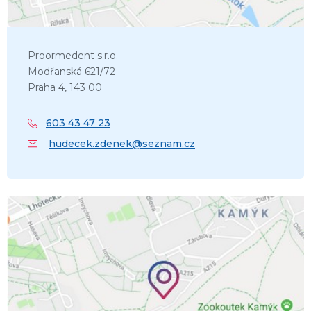
Proormedent s.r.o.
Modřanská 621/72
Praha 4, 143 00
603 43 47 23
hudecek.zdenek@seznam.cz