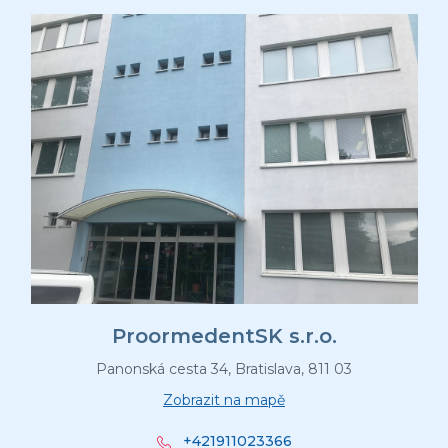
i
e
ProormedentSK s.r.o.
Panonská cesta 34, Bratislava, 811 03
Zobrazit na mapě
+421911023366