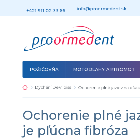
Prejsť
na
info@proormedent.sk
+421 911 02 33 66
obsah
POŽIČOVŇA
MOTODLAHY ARTROMOT
Domov
Dýchání DeVilbiss
Ochorenie plné jaziev na pľúca
Ochorenie plné jaz
je pľúcna fibróza