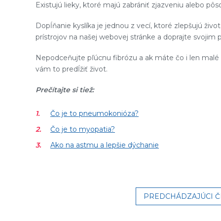
Existujú lieky, ktoré majú zabrániť zjazveniu alebo pôso
Dopĺňanie kyslíka je jednou z vecí, ktoré zlepšujú živo
prístrojov na našej webovej stránke a doprajte svojim
Nepodceňujte pľúcnu fibrózu a ak máte čo i len malé 
vám to predĺžiť život.
Prečítajte si tiež:
Čo je to pneumokonióza?
Čo je to myopatia?
Ako na astmu a lepšie dýchanie
PREDCHÁDZAJÚCI 