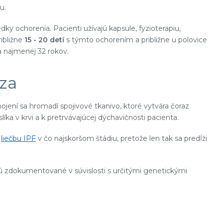
u.
ky ochorenia. Pacienti užívajú kapsule, fyzioterapiu,
ribližne
15 - 20 detí
s týmto ochorením a približne u polovice
a najmenej 32 rokov.
óza
ojení sa hromadí spojivové tkanivo, ktoré vytvára čoraz
líka v krvi a k pretrvávajúcej dýchavičnosti pacienta.
ť
liečbu IPF
v čo najskoršom štádiu, pretože len tak sa predĺži
 sú zdokumentované v súvislosti s určitými genetickými