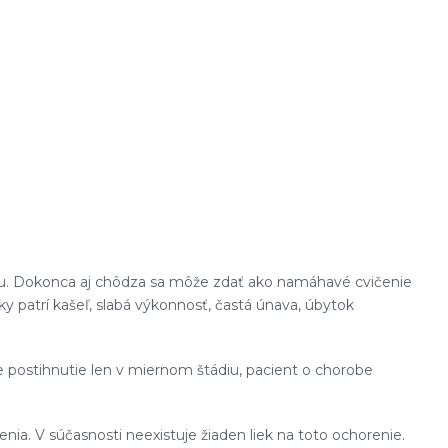
ou. Dokonca aj chôdza sa môže zdať ako namáhavé cvičenie
y patrí kašeľ, slabá výkonnosť, častá únava, úbytok
 postihnutie len v miernom štádiu, pacient o chorobe
nia. V súčasnosti neexistuje žiaden liek na toto ochorenie.