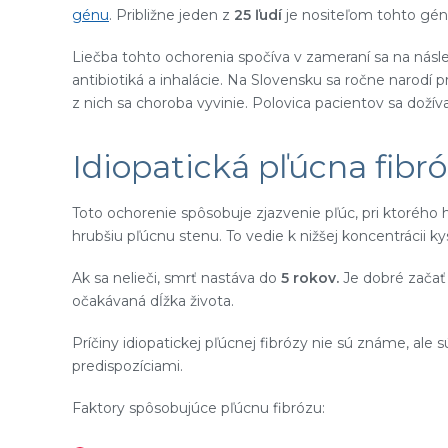
génu
. Približne jeden z
25 ľudí
je nositeľom tohto gén
Liečba tohto ochorenia spočíva v zameraní sa na násled
antibiotiká a inhalácie. Na Slovensku sa ročne narodí p
z nich sa choroba vyvinie. Polovica pacientov sa dožív
Idiopatická pľúcna fibr
Toto ochorenie spôsobuje zjazvenie pľúc, pri ktorého h
hrubšiu pľúcnu stenu. To vedie k nižšej koncentrácii kys
Ak sa nelieči, smrť nastáva do
5 rokov.
Je dobré zača
očakávaná dĺžka života.
Príčiny idiopatickej pľúcnej fibrózy nie sú známe, ale
predispozíciami.
Faktory spôsobujúce pľúcnu fibrózu: