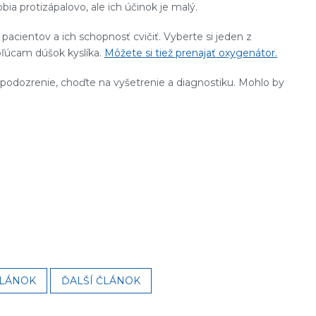
bia protizápalovo, ale ich účinok je malý.
t pacientov a ich schopnosť cvičiť. Vyberte si jeden z
 pľúcam dúšok kyslíka.
Môžete si tiež prenajať oxygenátor.
podozrenie, choďte na vyšetrenie a diagnostiku. Mohlo by
ČLÁNOK
ĎALŠÍ ČLÁNOK