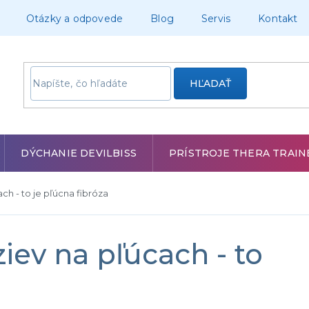
Otázky a odpovede
Blog
Servis
Kontakt
HĽADAŤ
DÝCHANIE DEVILBISS
PRÍSTROJE THERA TRAIN
ch - to je pľúcna fibróza
iev na pľúcach - to