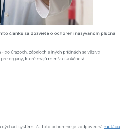
tomto článku sa dozviete o ochorení nazývanom pľúcna
- po úrazoch, zápaloch a iných príčinách sa väzivo
 pre orgány, ktoré majú menšiu funkčnosť.
i a dýchací systém. Za toto ochorenie je zodpovedná
mutácia