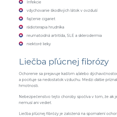
Infekcie
vdychovanie škodlivých látok v ovzduší
fajčenie cigariet
rádioterapia hrudníka
reumatoidná artritída, SLE a sklerodermia
niektoré lieky
Liečba pľúcnej fibrózy
Ochorenie sa prejavuje kašľom a/alebo dýchavičnosť
a pociťuje sa nedostatok vzduchu. Medzi ďalšie príznak
hmotnosti.
Nebezpečenstvo tejto choroby spočíva v tom, že ak je
nemusí ani vedieť.
Liečba pľúcnej fibrózy je založená na spomalení ochore