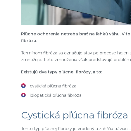
Pľúcne ochorenia netreba brať na ľahkú váhu. V 
fibróza.
Termínom fibróza sa označuje stav po procese hojenia 
zmnožuje. Tieto zmnoženia však predstavujú problém
Existujú dva typy pľúcnej fibrózy, a to:
cystická pľúcna fibróza
idiopatická pľúcna fibróza
Cystická pľúcna fibróza
Tento typ pľúcnej fibrózy je vrodený a zahŕňa tráviac